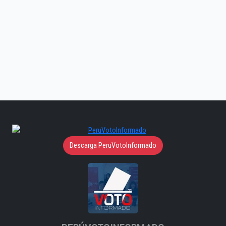
Descarga PeruVotoInformado