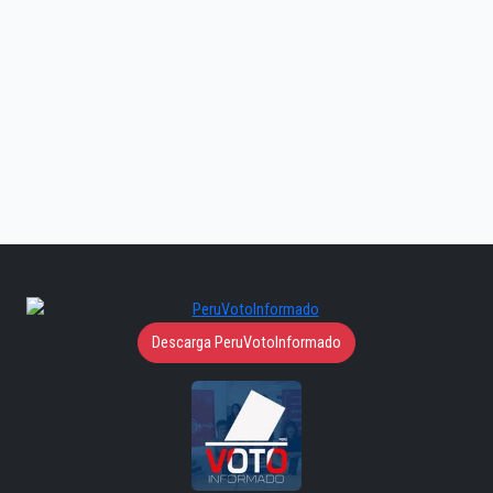
Descarga PeruVotoInformado