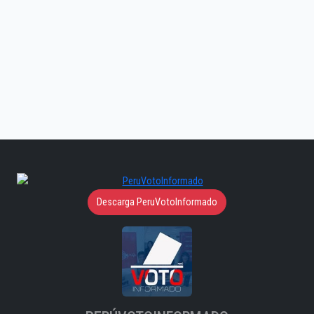
Descarga PeruVotoInformado