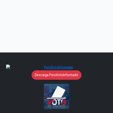
Descarga PeruVotoInformado