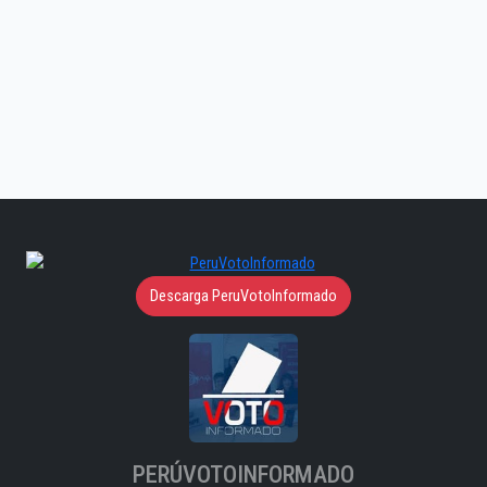
Descarga PeruVotoInformado
PERÚVOTOINFORMADO