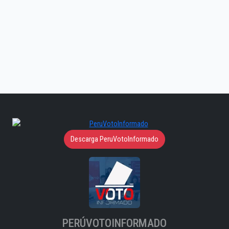
Descarga PeruVotoInformado
PERÚVOTOINFORMADO