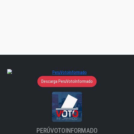
Descarga PeruVotoInformado
PERÚVOTOINFORMADO