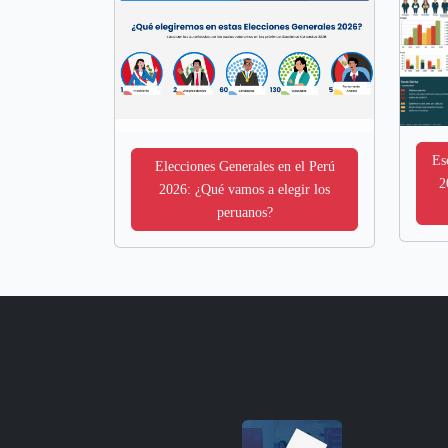
Es
Elecciones Generales en el Perú
2
2026: ¿Qué vamos a elegir los
peruanos?