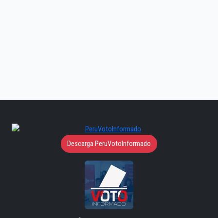
Descarga PeruVotoInformado