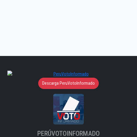
Descarga PeruVotoInformado
PERÚVOTOINFORMADO