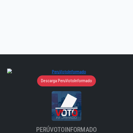
Descarga PeruVotoInformado
PERÚVOTOINFORMADO