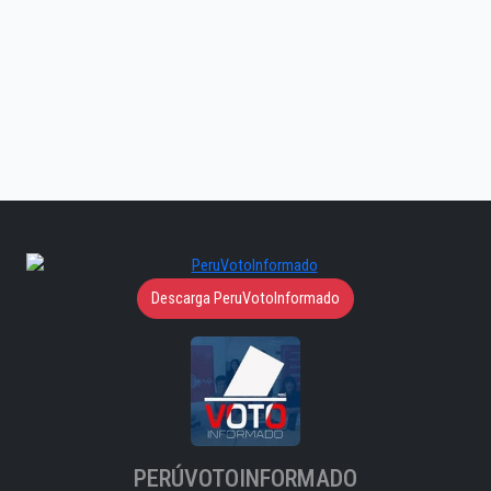
Descarga PeruVotoInformado
PERÚVOTOINFORMADO