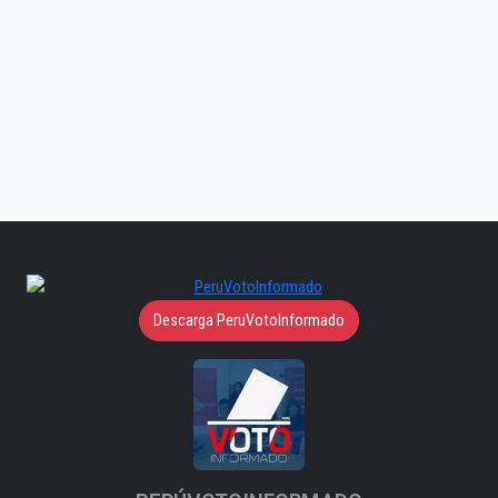
Descarga PeruVotoInformado