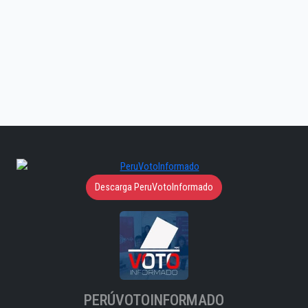
Descarga PeruVotoInformado
PERÚVOTOINFORMADO