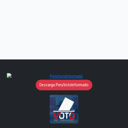
Descarga PeruVotoInformado