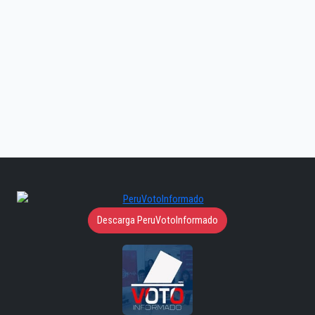
Descarga PeruVotoInformado