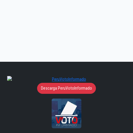
Descarga PeruVotoInformado