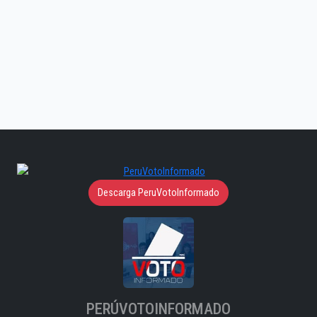
Descarga PeruVotoInformado
PERÚVOTOINFORMADO