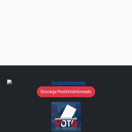
Descarga PeruVotoInformado