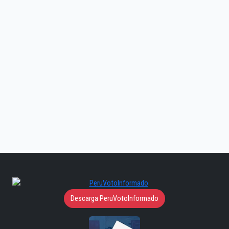
Descarga PeruVotoInformado