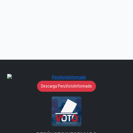
Descarga PeruVotoInformado