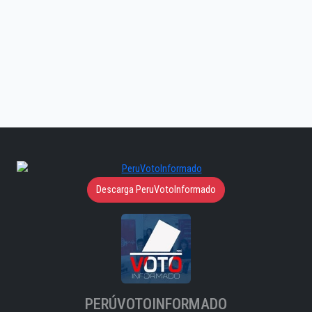
Descarga PeruVotoInformado
PERÚVOTOINFORMADO