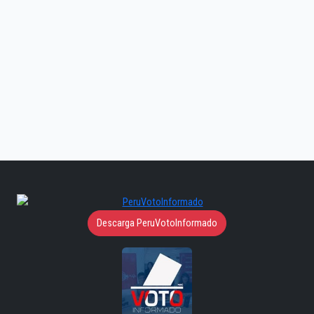
Descarga PeruVotoInformado