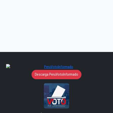
Descarga PeruVotoInformado