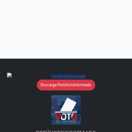
Descarga PeruVotoInformado