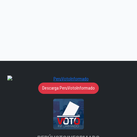
Descarga PeruVotoInformado