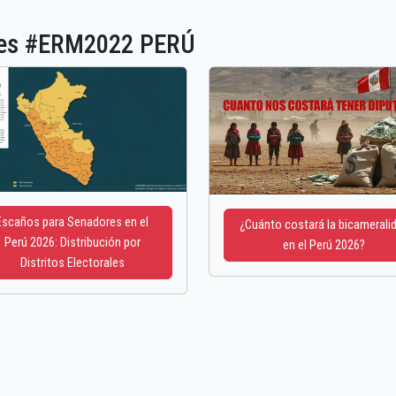
ones #ERM2022 PERÚ
Escaños para Senadores en el
¿Cuánto costará la bicamerali
Perú 2026: Distribución por
en el Perú 2026?
Distritos Electorales