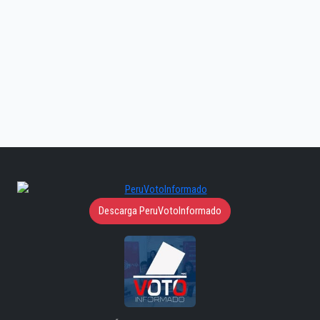
Descarga PeruVotoInformado