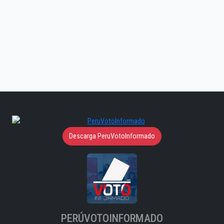
Descarga PeruVotoInformado
PERÚVOTOINFORMADO