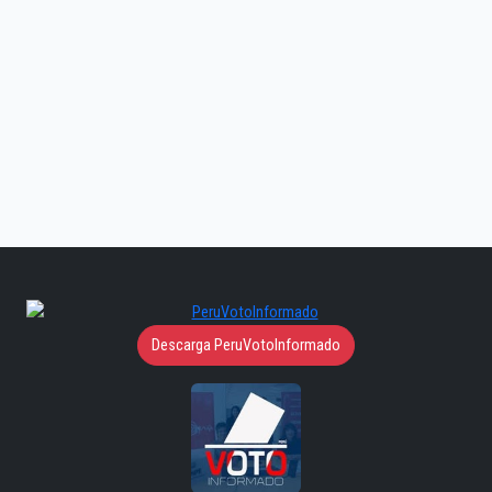
Descarga PeruVotoInformado