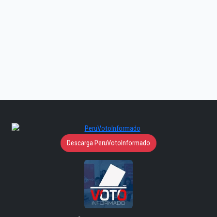
Descarga PeruVotoInformado