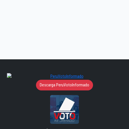
Descarga PeruVotoInformado