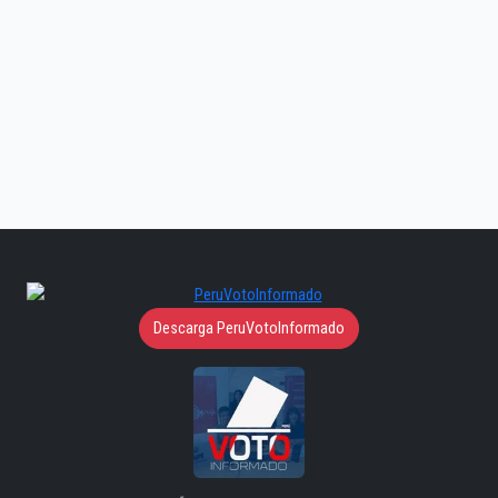
Descarga PeruVotoInformado