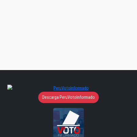
Descarga PeruVotoInformado