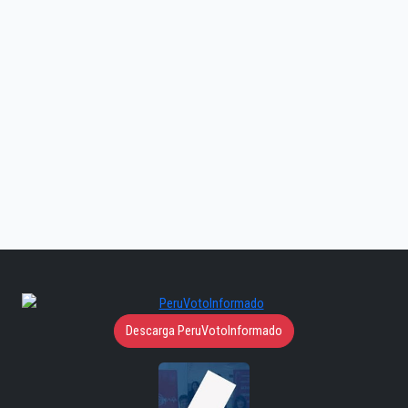
Descarga PeruVotoInformado