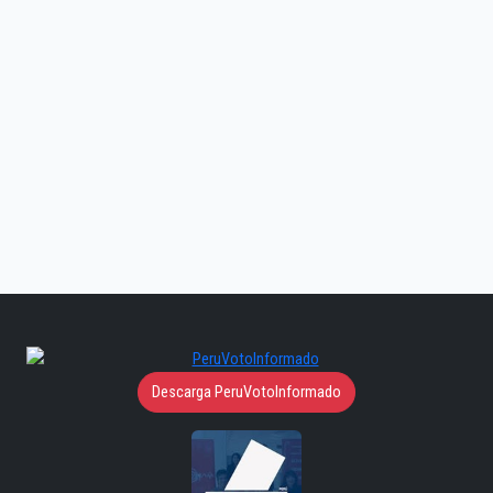
Descarga PeruVotoInformado