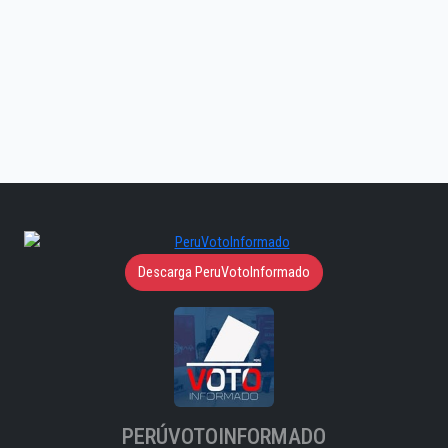
Descarga PeruVotoInformado
PERÚVOTOINFORMADO