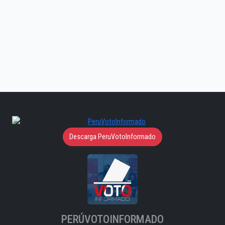
Descarga PeruVotoInformado
PERÚVOTOINFORMADO