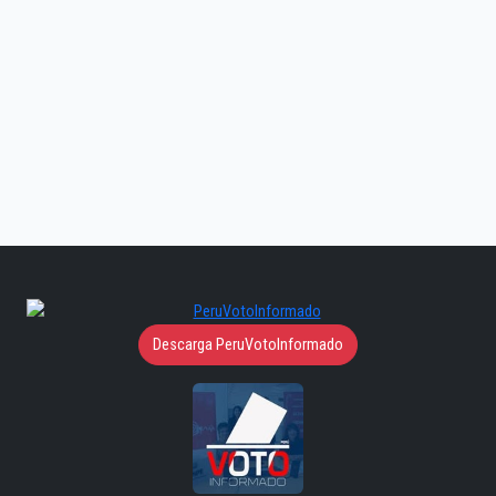
Descarga PeruVotoInformado