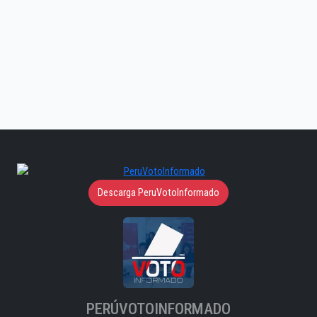
Descarga PeruVotoInformado
PERÚVOTOINFORMADO