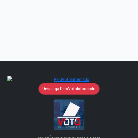
Descarga PeruVotoInformado