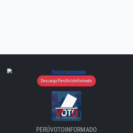
Descarga PeruVotoInformado
PERÚVOTOINFORMADO