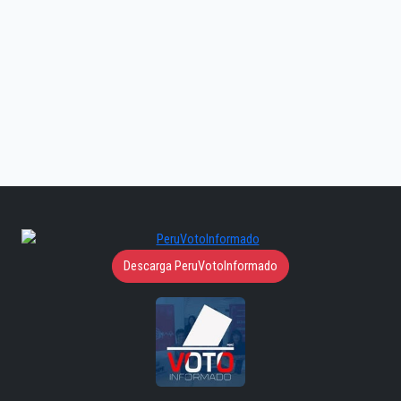
Descarga PeruVotoInformado