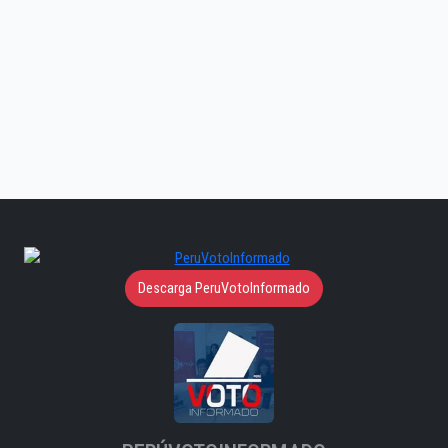
Descarga PeruVotoInformado