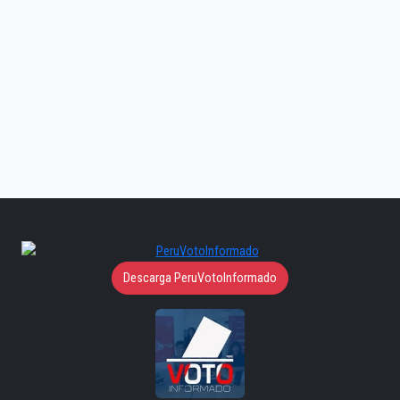
Descarga PeruVotoInformado