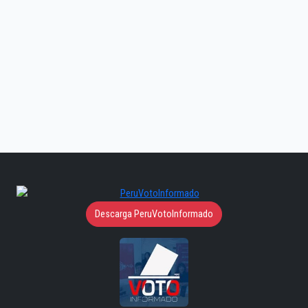
Descarga PeruVotoInformado