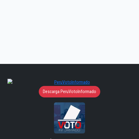
Descarga PeruVotoInformado