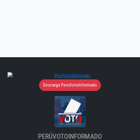
Descarga PeruVotoInformado
PERÚVOTOINFORMADO