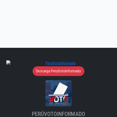
Descarga PeruVotoInformado
PERÚVOTOINFORMADO