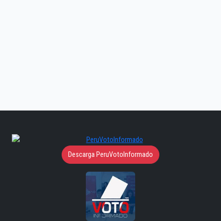
Descarga PeruVotoInformado